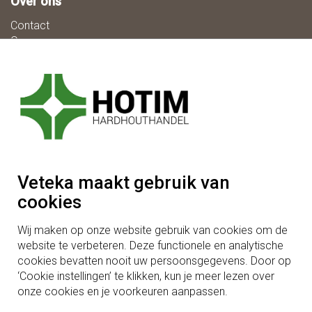
Over ons
Contact
Over ons
Vacatures
Algemene voorwaarden
Privacy/Disclaimer
Cookie Settings
Adres
Hardhouthandel Hotim B.V.
Wit Hollandweg 3
Veteka maakt gebruik van
5091TB
Middelbeers
cookies
Tel:
+31 (0)13 514 24 44
Wij maken op onze website gebruik van cookies om de
website te verbeteren. Deze functionele en analytische
cookies bevatten nooit uw persoonsgegevens. Door op
‘Cookie instellingen’ te klikken, kun je meer lezen over
onze cookies en je voorkeuren aanpassen.
Hardhouthandel Hotim is een zusterbedrijf van Houtindustrie